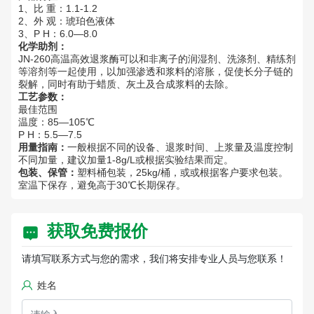
1、比 重：1.1-1.2
2、外 观：琥珀色液体
3、P H：6.0—8.0
化学助剂：
JN-260高温高效退浆酶可以和非离子的润湿剂、洗涤剂、精练剂
等溶剂等一起使用，以加强渗透和浆料的溶胀，促使长分子链的
裂解，同时有助于蜡质、灰土及合成浆料的去除。
工艺参数：
最佳范围
温度：85—105℃
P H：5.5—7.5
用量指南：
一般根据不同的设备、退浆时间、上浆量及温度控制
不同加量，建议加量1-8g/L或根据实验结果而定。
包装、保管：
塑料桶包装，25kg/桶，或或根据客户要求包装。
室温下保存，避免高于30℃长期保存。
获取免费报价
请填写联系方式与您的需求，我们将安排专业人员与您联系！
姓名