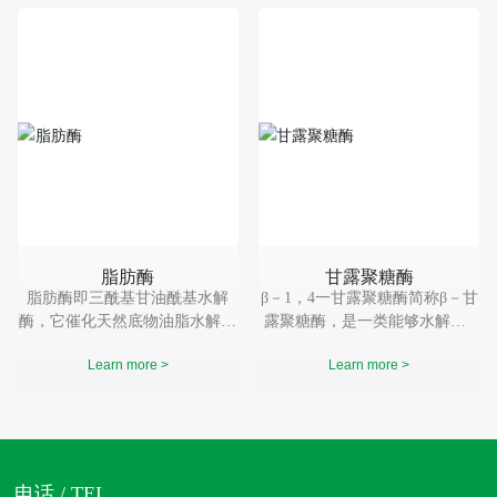
体和环境无毒害等优点，被广泛
制性神经递质，可以抑制动物的
应用在多个领域。
活动，减少能量的消耗。
脂肪酶
甘露聚糖酶
脂肪酶即三酰基甘油酰基水解
β－1，4一甘露聚糖酶简称β－甘
酶，它催化天然底物油脂水解，
露聚糖酶，是一类能够水解含β
生成脂肪酸、甘油和甘油单酯或
－l，4一甘露糖苷键的甘露寡
Learn more >
Learn more >
二酯。 脂肪酶基本组成单位仅
糖、甘露多糖（包括甘露聚糖、
为氨基酸，通常只有一条多肽
半乳甘露聚糖、葡萄甘露聚糖
链。它的催化活性仅仅决定于它
等）的水解内切酶，属于半纤维
的蛋白质结构。
素酶类。
电话 / TEL