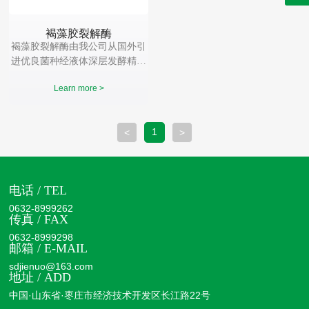
褐藻胶裂解酶
褐藻胶裂解酶由我公司从国外引
进优良菌种经液体深层发酵精制
提炼而成，它能在中性pH6-8条
Learn more >
件下有效水解褐藻胶，可广泛应
用于褐藻及褐藻酸钠、褐藻寡糖
的加工等行业。
1
<
>
电话 / TEL
0632-8999262
传真 / FAX
0632-8999298
邮箱 / E-MAIL
sdjienuo@163.com
地址 / ADD
中国·山东省·枣庄市经济技术开发区长江路22号