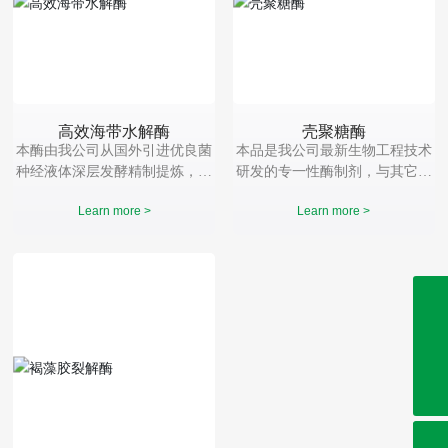
高效海带水解酶
壳聚糖酶
本酶由我公司从国外引进优良菌
本品是我公司最新生物工程技术
种经液体深层发酵精制提炼，针
研发的专一性酶制剂，与其它壳
对海带（褐藻）开发的专用高效
聚糖降解方法相比，具有无副反
Learn more >
Learn more >
水解酶。可作用底物干海带与鲜
应、降解条件温和、降解过程及
海带（整颗海带）均可，广泛适
降解产物相对分子量分布容易控
用于海藻肥料加工行业。
制。酶解产物活性高，纯度高等
优势。
0632-8999286
0632-8999191
0632-8999262
sdjienuo@163.com