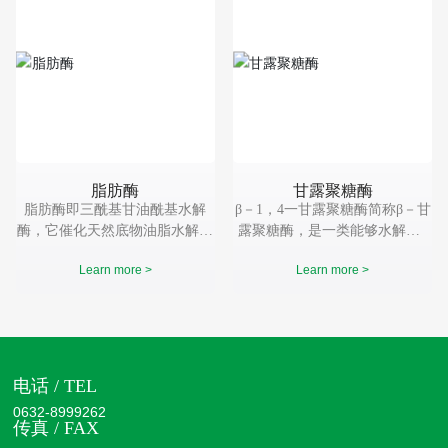
脂肪酶
甘露聚糖酶
脂肪酶即三酰基甘油酰基水解
β－1，4一甘露聚糖酶简称β－甘
酶，它催化天然底物油脂水解，
露聚糖酶，是一类能够水解含β
生成脂肪酸、甘油和甘油单酯或
－l，4一甘露糖苷键的甘露寡
Learn more >
Learn more >
二酯。 脂肪酶基本组成单位仅
糖、甘露多糖（包括甘露聚糖、
为氨基酸，通常只有一条多肽
半乳甘露聚糖、葡萄甘露聚糖
链。它的催化活性仅仅决定于它
等）的水解内切酶，属于半纤维
的蛋白质结构。
素酶类。
电话 / TEL
0632-8999262
传真 / FAX