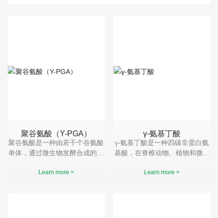
聚谷氨酸（Y-PGA）
γ-氨基丁酸
聚谷氨酸是一种由若干个谷氨酸
γ-氨基丁酸是一种四碳非蛋白氨
单体，通过微生物发酵合成的高
基酸，在脊椎动物、植物和微生
分子、阴离子型多肽聚合物。作
物中广泛存在，属强神经抑制性
Learn more >
Learn more >
为一种生物材料，γ-聚谷氨酸又
氨基酸，具有镇静、催眠、抗惊
具有生物可降解性，可食、对人
厥、降血压的生理作用。它是抑
体和环境无毒害等优点，被广泛
制性神经递质，可以抑制动物的
应用在多个领域。
活动，减少能量的消耗。