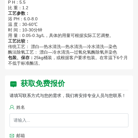
P H：5.5
比 重：1.2
工艺参数：
浴 PH：6.0-8.0
温 度：30-60℃
时 间：10-30分钟
用 量：0.05-0.3g/L，具体的用量可根据实际工艺调整。
工艺比较：
传统工艺： 漂白—热水清洗—热水清洗—冷水清洗—染色
酶法除氧工艺： 漂白—冷水清洗—过氧化氢酶除氧并染色
包装、保存：
25kg桶装，或根据客户要求包装。在常温下6个月
不低于标准酶活。
获取免费报价
请填写联系方式与您的需求，我们将安排专业人员与您联系！
姓名
邮箱